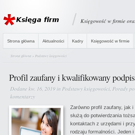
Księgowość w firmie or
Strona główna
Aktualności
Kadry
Księgowość w firmie
Strona główna
» Podstawy księgowości
Profil zaufany i kwalifikowany podpis
Dodane kw. 16, 2019 in
Podstawy księgowości
,
Porady po
komentarzy
Zarówno profil zaufany, jak i
służą do potwierdzania tożs
kontaktach z urzędami i prz
rodzaju formalności. Jeden i 