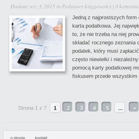
Dodane wrz 3, 2015 in
Podstawy księgowości
|
0 komenta
Jedną z najprostszych form 
karta podatkowa. Jej najwię
to, że nie trzeba na niej pr
składać rocznego zeznania 
podatek, który musi zapłacić
często niewielki i niezależn
pomocą karty podatkowej mo
fiskusem przede wszystkim c
Strona 1 z 7
1
2
3
4
5
...
»
o stronie
kontakt