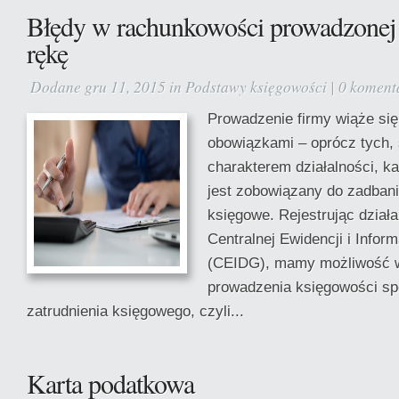
Błędy w rachunkowości prowadzonej
rękę
Dodane gru 11, 2015 in
Podstawy księgowości
|
0 koment
Prowadzenie firmy wiąże się
obowiązkami – oprócz tych, 
charakterem działalności, k
jest zobowiązany do zadbani
księgowe. Rejestrując dział
Centralnej Ewidencji i Infor
(CEIDG), mamy możliwość w
prowadzenia księgowości s
zatrudnienia księgowego, czyli...
Karta podatkowa