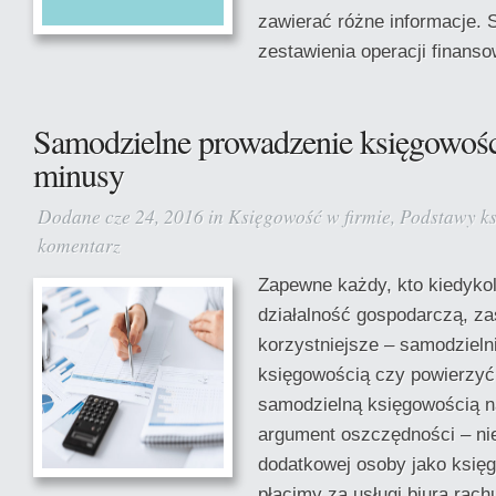
zawierać różne informacje. 
zestawienia operacji finansow
Samodzielne prowadzenie księgowości
minusy
Dodane cze 24, 2016 in
Księgowość w firmie
,
Podstawy k
komentarz
Zapewne każdy, kto kiedykol
działalność gospodarczą, zas
korzystniejsze – samodzielni
księgowością czy powierzyć 
samodzielną księgowością 
argument oszczędności – ni
dodatkowej osoby jako księg
płacimy za usługi biura ra