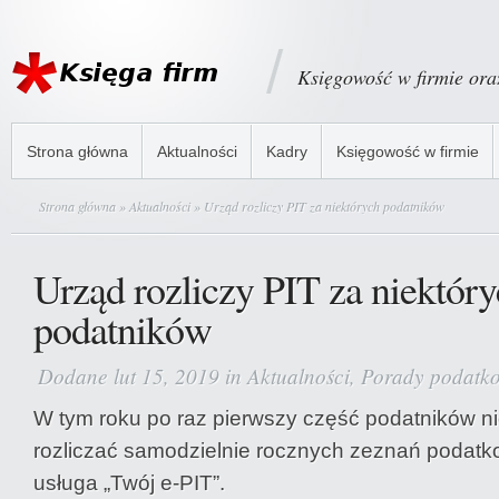
Księgowość w firmie or
Strona główna
Aktualności
Kadry
Księgowość w firmie
Strona główna
»
Aktualności
» Urząd rozliczy PIT za niektórych podatników
Urząd rozliczy PIT za niektór
podatników
Dodane lut 15, 2019 in
Aktualności
,
Porady podatk
W tym roku po raz pierwszy część podatników ni
rozliczać samodzielnie rocznych zeznań podatk
usługa „Twój e-PIT”.