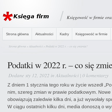
Księgowość w firmie or
Strona główna
Aktualności
Kadry
Księgowość w firmie
Strona główna
»
Aktualności
» Podatki w 2022 r. – co się zmienia?
Podatki w 2022 r. – co się zmi
Dodane sty 12, 2022 in
Aktualności
|
0 komentarzy
Z dniem 1 stycznia tego roku w życie wszedł „Pol
nim, szereg zmian w prawie podatkowym. Nowe 
obowiązują zaledwie kilka dni, a już wywołały s
W ciągu ostatnich kilku dni, media donoszą o w