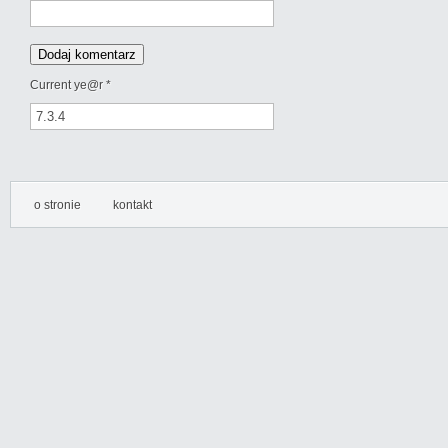
Current ye@r
*
o stronie
kontakt