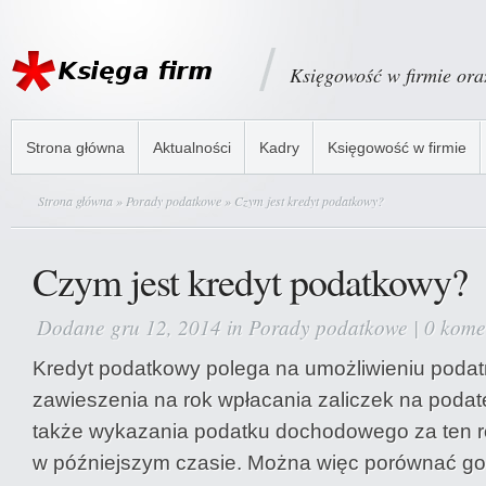
Księgowość w firmie or
Strona główna
Aktualności
Kadry
Księgowość w firmie
Strona główna
»
Porady podatkowe
» Czym jest kredyt podatkowy?
Czym jest kredyt podatkowy?
Dodane gru 12, 2014 in
Porady podatkowe
|
0 kome
Kredyt podatkowy polega na umożliwieniu podat
zawieszenia na rok wpłacania zaliczek na poda
także wykazania podatku dochodowego za ten rok
w późniejszym czasie. Można więc porównać go