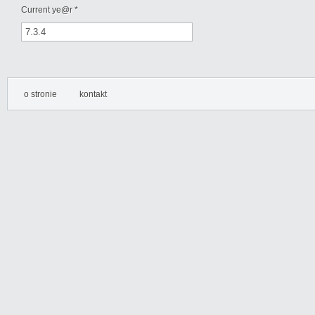
Current ye@r
*
o stronie
kontakt