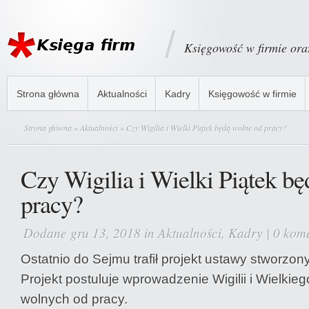
Księgowość w firmie or
Strona główna
Aktualności
Kadry
Księgowość w firmie
Strona główna
»
Aktualności
» Czy Wigilia i Wielki Piątek będą wolne od pracy?
Czy Wigilia i Wielki Piątek b
pracy?
Dodane gru 13, 2018 in
Aktualności
,
Kadry
|
0 kom
Ostatnio do Sejmu trafił projekt ustawy stworzo
Projekt postuluje wprowadzenie Wigilii i Wielkieg
wolnych od pracy.