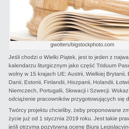
gwolters/bigstockphoto.com
Jeśli chodzi o Wielki Piątek, jest to jeden z najw
kalendarzu liturgicznym jako część Triduum Pas
wolny w 15 krajach UE: Austrii, Wielkiej Brytanii, 
Danii, Estonii, Finlandii, Hiszpanii, Holandii, Łotw
Niemczech, Portugalii, Słowacji i Szwecji. Wskaz
odciążenie pracowników przygotowujących się d
Twórcy projektu chcieliby, żeby proponowane z
życie już od 1 stycznia 2019 roku. Jest takie p
jeśli otrzyma pozytywną ocenę Biura Legislacyjne